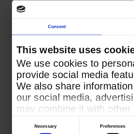
Consent
This website uses cooki
We use cookies to persona
provide social media featur
We also share information 
our social media, advertis
may combine it with other 
to them or that they’ve col
Consent
Necessary
Preferences
Selection
services.